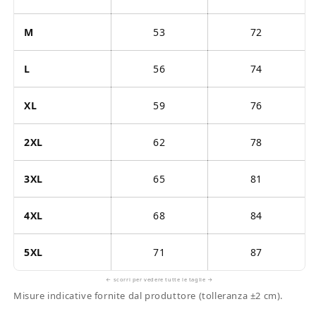
M
53
72
L
56
74
XL
59
76
2XL
62
78
3XL
65
81
4XL
68
84
5XL
71
87
← scorri per vedere tutte le taglie →
Misure indicative fornite dal produttore (tolleranza ±2 cm).