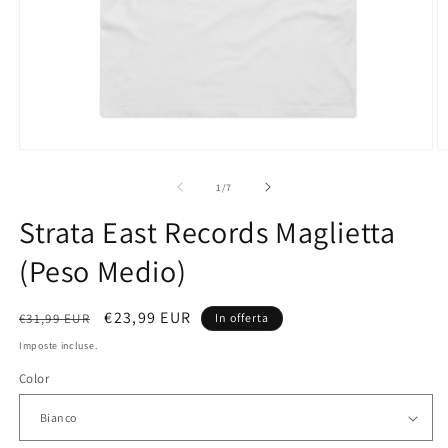
Apri
A
contenuti
c
multimediali
m
su
1
/
7
1
2
in
in
Strata East Records Maglietta
finestra
fi
modale
m
(Peso Medio)
Prezzo
Prezzo
€23,99 EUR
€31,99 EUR
In offerta
di
scontato
Imposte incluse.
listino
Color