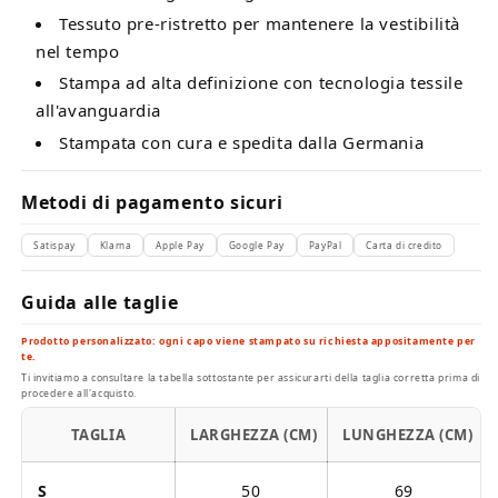
Tessuto pre-ristretto per mantenere la vestibilità
nel tempo
Stampa ad alta definizione con tecnologia tessile
all'avanguardia
Stampata con cura e spedita dalla Germania
Metodi di pagamento sicuri
Satispay
Klarna
Apple Pay
Google Pay
PayPal
Carta di credito
Guida alle taglie
Prodotto personalizzato: ogni capo viene stampato su richiesta appositamente per
te.
Ti invitiamo a consultare la tabella sottostante per assicurarti della taglia corretta prima di
procedere all'acquisto.
TAGLIA
LARGHEZZA (CM)
LUNGHEZZA (CM)
S
50
69