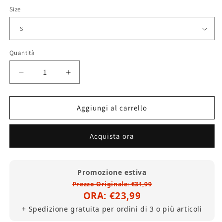
Size
Quantità
Diminuisci
Aumenta
quantità
quantità
per
per
Strata
Strata
Aggiungi al carrello
East
East
Records
Records
Acquista ora
Maglietta
Maglietta
(Peso
(Peso
Medio)
Medio)
Promozione estiva
Prezzo Originale: €31,99
ORA: €23,99
+ Spedizione gratuita per ordini di 3 o più articoli