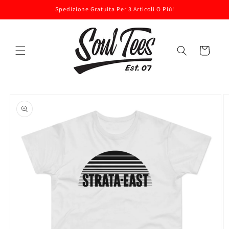
Vai
Spedizione Gratuita Per 3 Articoli O Più!
direttamente
ai contenuti
Carrello
Passa alle
informazioni
sul prodotto