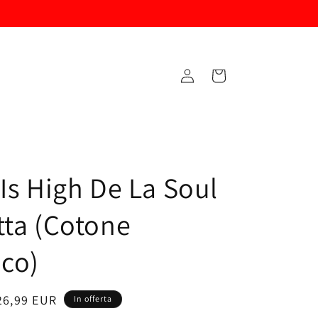
Accedi
Carrello
 Is High De La Soul
tta (Cotone
ico)
rezzo
26,99 EUR
In offerta