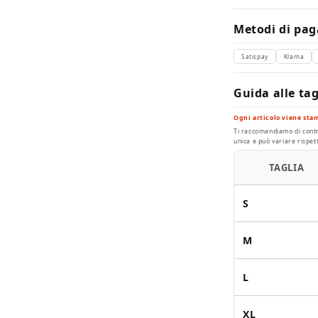
Metodi di pag
Satispay
Klarna
Guida alle tag
Ogni articolo viene sta
Ti raccomandiamo di contro
unica e può variare rispe
TAGLIA
S
M
L
XL