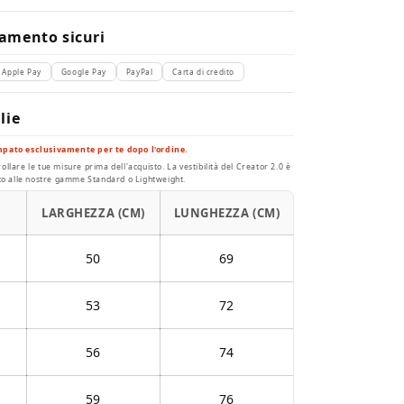
amento sicuri
Apple Pay
Google Pay
PayPal
Carta di credito
lie
mpato esclusivamente per te dopo l'ordine.
llare le tue misure prima dell'acquisto. La vestibilità del Creator 2.0 è
tto alle nostre gamme Standard o Lightweight.
LARGHEZZA (CM)
LUNGHEZZA (CM)
50
69
53
72
56
74
59
76