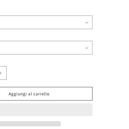
contato
Aumenta
quantità
per
Stakes
Aggiungi al carrello
Is
High
De
La
Soul