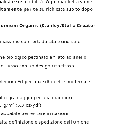
lità e sostenibilità. Ogni maglietta viene
itamente per te
su richiesta subito dopo
emium Organic (Stanley/Stella Creator
 massimo comfort, durata e uno stile
e biologico pettinato e filato ad anello
di lusso con un design rispettoso
 Medium Fit per una silhouette moderna e
 alto gramaggio per una maggiore
0 g/m² (5,3 oz/yd²)
rappabile per evitare irritazioni
lta definizione e spedizione dall'Unione