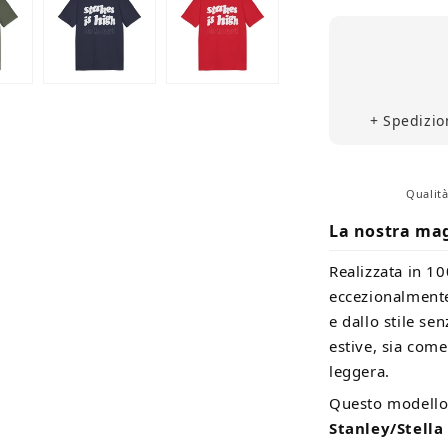
Maglietta
(Cotone
Biologico)
+ Spedizion
Qualità
La nostra mag
Realizzata in 1
eccezionalmente
e dallo stile se
estive, sia come
leggera.
Questo modello 
Stanley/Stella