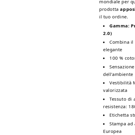
mondiale per qua
prodotta
appos
il tuo ordine.
Gamma: Pr
2.0)
Combina il
elegante
100 % coton
Sensazione 
dell'ambiente
Vestibilità
valorizzata
Tessuto di
resistenza: 18
Etichetta st
Stampa ad a
Europea