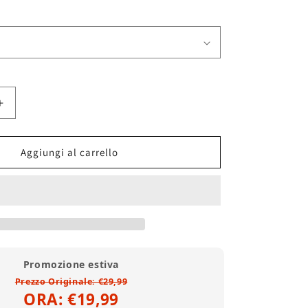
Aumenta
quantità
per
De
Aggiungi al carrello
La
Soul
Maglietta
Promozione estiva
Prezzo Originale: €29,99
ORA: €19,99