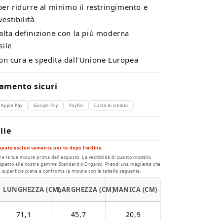
per ridurre al minimo il restringimento e
estibilità
lta definizione con la più moderna
sile
on cura e spedita dall'Unione Europea
amento sicuri
Apple Pay
Google Pay
PayPal
Carta di credito
lie
mpato esclusivamente per te dopo l'ordine.
re le tue misure prima dell'acquisto. La vestibilità di questo modello
ispetto alle nostre gamme Standard o Organic. Prendi una maglietta che
a superficie piana e confronta le misure con la tabella seguente.
LUNGHEZZA (CM)
LARGHEZZA (CM)
MANICA (CM)
71,1
45,7
20,9