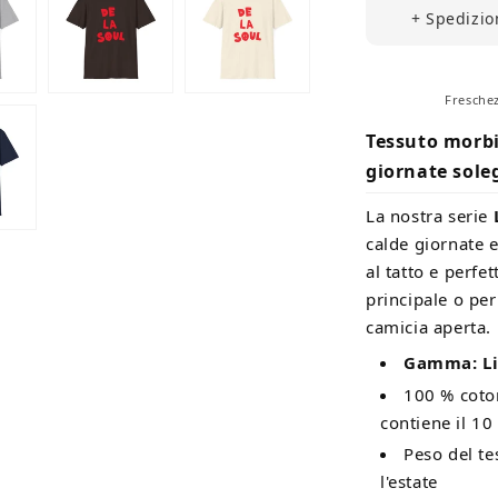
+ Spedizion
Freschez
Tessuto morbid
giornate sole
La nostra serie
calde giornate 
al tatto e perfe
principale o pe
camicia aperta.
Gamma: Li
100 % coton
contiene il 10
Peso del te
l'estate