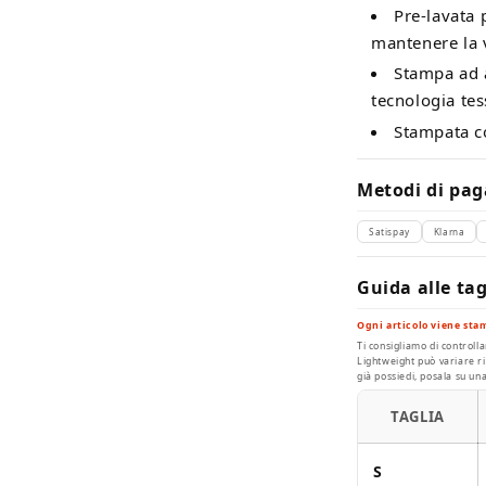
Pre-lavata 
mantenere la v
Stampa ad a
tecnologia tes
Stampata c
Metodi di pag
Satispay
Klarna
Guida alle tag
Ogni articolo viene sta
Ti consigliamo di controlla
Lightweight può variare r
già possiedi, posala su un
TAGLIA
S