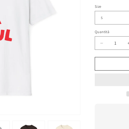
Size
Quantità
Diminuisci
quantità
per
De
La
Soul
Maglietta