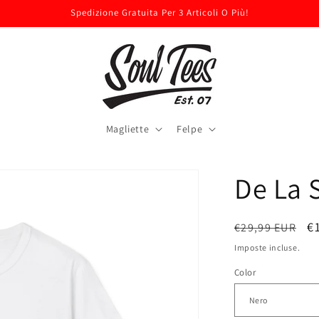
Spedizione Gratuita Per 3 Articoli O Più!
Magliette
Felpe
De La 
Prezzo
P
€
€29,99 EUR
di
s
Imposte incluse.
listino
Color